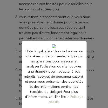
nécessaires aux finalités pour lesquelles nous
les avons collectées ; ou
vous retirez le consentement que vous nous
aviez préalablement donné pour traiter vos
données personnelles, sous réserve qu’il
n’existe pas d’autre fondement légal nous
permettant de continuer à traiter vos données
personnelles ; ou
vous vous opposez à ce que nous traitions vos
Hôtel Royal utilise des cookies sur ce
site. Avec votre consentement, nous
données personnelles à des fins de marketing
les utiliserons pour mesurer et
direct ; ou
analyser l'utilisation du site (cookies
vous vous opposez à ce que nous traitions vos
analytiques), pour l'adapter à vos
données personnelles pour les intérêts
intérêts (cookies de personnalisation),
légitimes de Danone (tels qu’améliorer
et pour vous présenter des publicités
l’expérience globale des utilisateurs sur nos
et des informations pertinentes
sites internet) ; ou
(cookies de ciblage). Pour plus
d'informations, veuillez lire la
Politique
les données personnelles ne sont pas traitées
cookie.
légalement ; ou