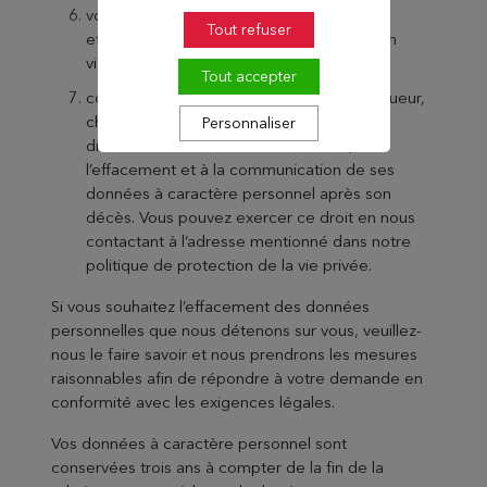
vos données personnelles doivent être
Tout refuser
effacées afin de respecter la législation en
vigueur.
Tout accepter
conformément à la réglementation en vigueur,
chaque utilisateur a le droit de définir des
Personnaliser
directives relatives à la conservation, à
l’effacement et à la communication de ses
données à caractère personnel après son
décès. Vous pouvez exercer ce droit en nous
contactant à l’adresse mentionné dans notre
politique de protection de la vie privée.
Si vous souhaitez l’effacement des données
personnelles que nous détenons sur vous, veuillez-
nous le faire savoir et nous prendrons les mesures
raisonnables afin de répondre à votre demande en
conformité avec les exigences légales.
Vos données à caractère personnel sont
conservées trois ans à compter de la fin de la