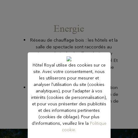
Energie
Réseau de chauffage bois : les hôtels et la
salle de spectacle sont raccordés au
réseau urbain de chauffage bois pour
réduire la consommation de gaz naturel Et
Hôtel Royal utilise des cookies sur ce
réduire notre consommation d’énergie
site. Avec votre consentement, nous
fossile très émetteur de CO2.
les utiliserons pour mesurer et
analyser l'utilisation du site (cookies
Rénovations énergétiques : modernisation
analytiques), pour l'adapter à vos
des bâtiments avec isolation, régulation de
intérêts (cookies de personnalisation),
chauffage et climatisation, et installation de
et pour vous présenter des publicités
LED et détecteurs de présence.
et des informations pertinentes
(cookies de ciblage). Pour plus
d'informations, veuillez lire la
Politique
cookie.