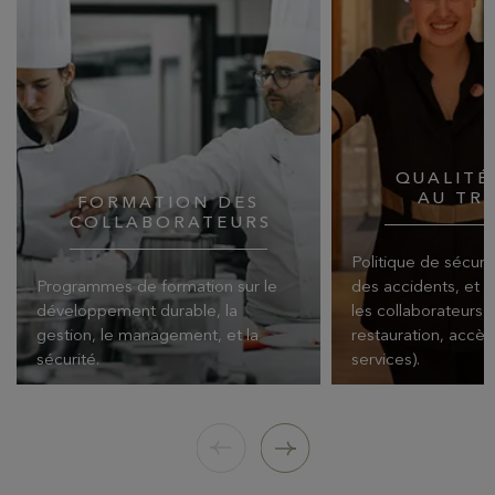
QUALITÉ
AU TR
FORMATION DES
COLLABORATEURS
Politique de sécuri
Programmes de formation sur le
des accidents, et 
développement durable, la
les collaborateurs 
gestion, le management, et la
restauration, accès
sécurité.
services).