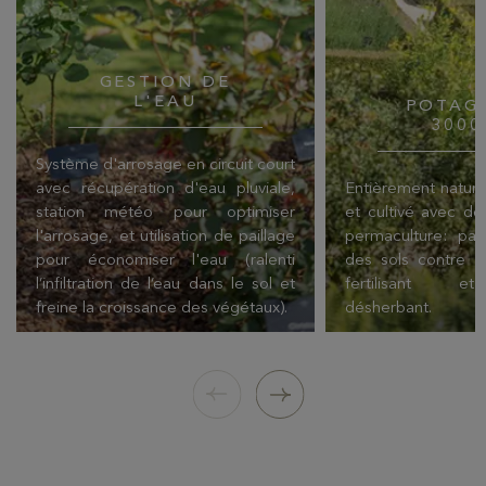
GESTION DE
L'EAU
POTAG
3000
Système d'arrosage en circuit court
avec récupération d'eau pluviale,
Entièrement naturel
station météo pour optimiser
et cultivé avec d
l'arrosage, et utilisation de paillage
permaculture: pail
pour économiser l'eau (ralenti
des sols contre le 
l’infiltration de l’eau dans le sol et
fertilisant et
freine la croissance des végétaux).
désherbant.