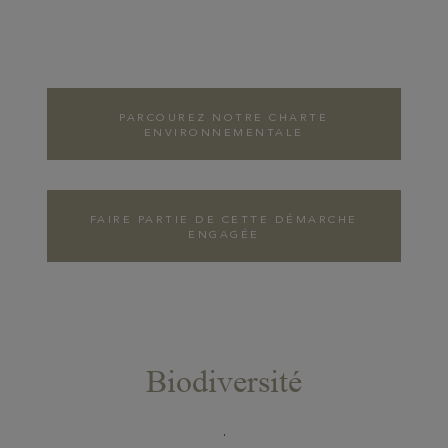
PARCOUREZ NOTRE CHARTE
ENVIRONNEMENTALE
FAIRE PARTIE DE CETTE DÉMARCHE
ENGAGÉE
Biodiversité
COLLABORATION
AVEC LA LIGUE
DE PROTECTION
.
DES OISEAUX