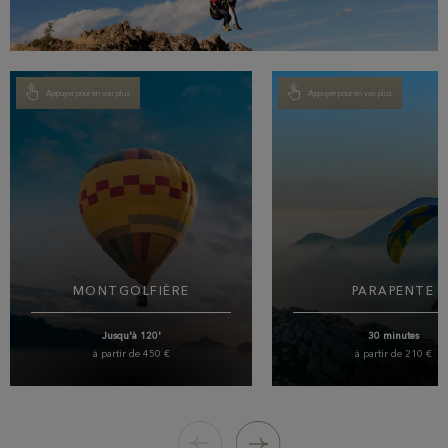
Appuyer pour en voir plus
Appuyer pour en voir plus
MONTGOLFIÈRE
PARAPENTE
Jusqu'à 120'
30 minutes
à partir de 450 €
à partir de 210 €
Expérience unique et inoubliable.
Thollon-les-Mémises un des plu
Prendre de la hauteur à bord de la
sites de parapente surplombant
nacelle et explorer dans le plus grand
Léman. Expérimenter égale
calme notre belle région en survolant
les sensations de pilotage