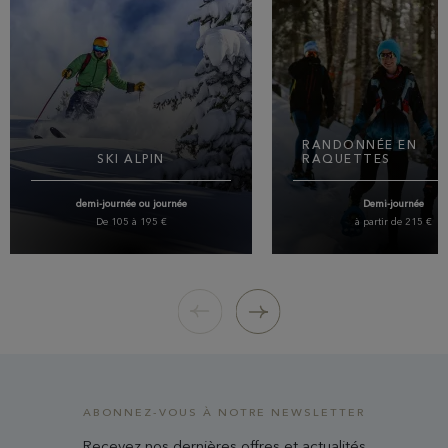
RANDONNÉE EN
SKI ALPIN
RAQUETTES
demi-journée ou journée
Demi-journée
De 105 à 195 €
à partir de 215 €
Stations familiales à quelques minutes
Pour les amoureux de la natu
des hôtels (Bernex/Thollon-les-Mémises)
souhaitent découvrir à leur ry
en 1/2 journée avec vue sur le lac
montagne authentique et préser
Léman ou Portes du Soleil (50 min) pour
seules les traces d'animaux et 
la journée. (domaine regroupant 12
raquettes impriment la neige f
stations de ski françaises/suisses)
40 minutes de transport
15 à 45 minutes de transport
ABONNEZ-VOUS À NOTRE NEWSLETTER
Recevez nos dernières offres et actualités