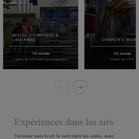
MUSÉE OLYMPIQUE À
LAUSANNE
CHAPLIN'S WOR
120 minutes
120 minutes
à partir de 270€ avec accompagnateur
à partir de 215 €
La traversée en bateau justifie à elle
Découvrez la vie de Charlie C
seule votre venue à Lausanne.
dans son intimité familiale au 
Capitale Olympique, vous découvrirez
faite un parcours inédit au trav
son musée dédié à l’histoire des jeux
décors de ses plus grands fil
olympiques, à quelques pas de
Studio, détendez vous lors 
l’embarcadère et au cœur d’un parc
promenade au sein du parc
sublime, face au lac.
domaine.
50 minutes de transport
50 minutes de transport
Expériences dans les airs
S’envoler sans bruit, le vent dans les voiles, avec