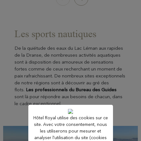
campagne, lac et montagne.
30 minutes de transport
50 minutes de transport
Les sports nautiques
De la quiétude des eaux du Lac Léman aux rapides
de la Dranse, de nombreuses activités aquatiques
sont à disposition des amoureux de sensations
fortes comme de ceux recherchant un moment de
paix rafraichissant. De nombreux sites exceptionnels
de notre régions sont à découvrir au gré des
flots.
Les professionnels du Bureau des Guides
sont là pour répondre aux besoins de chacun, dans
le cadre exceptionnel.
Hôtel Royal utilise des cookies sur ce
site. Avec votre consentement, nous
les utiliserons pour mesurer et
analyser l'utilisation du site (cookies