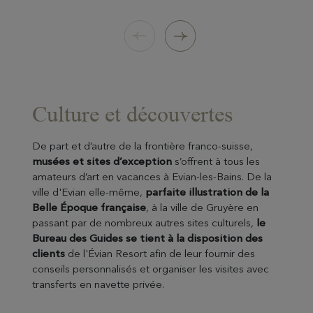
Randonnées guidées sur les plus beaux
Nos guides, Sport & Cultu
chemins de la région avec des parcours
accompagnés d’un professeur 
adaptés au niveau de chacun. Avec sa
agrée, vous emmènent vivre
nature sauvage et ses panoramas
montagne autrement. Apprendr
stupéfiants, vous découvrirez un terrain
silence, à ressentir l’énergie q
de jeu exceptionnel.
diffuse au travers de sa faune et 
à marquer tout simplement un v
temps d’arrêt sur soi à l’écoute
15 minutes de transport
émotions.
Culture et découvertes
20 minutes de transport
De part et d’autre de la frontière franco-suisse,
musées et sites d’exception
s’offrent à tous les
amateurs d’art en vacances à Evian-les-Bains. De la
ville d'Evian elle-même,
parfaite illustration de la
Belle Époque française
, à la ville de Gruyère en
passant par de nombreux autres sites culturels,
le
Bureau des Guides se tient à la disposition des
clients
de l'Évian Resort afin de leur fournir des
conseils personnalisés et organiser les visites avec
transferts en navette privée.