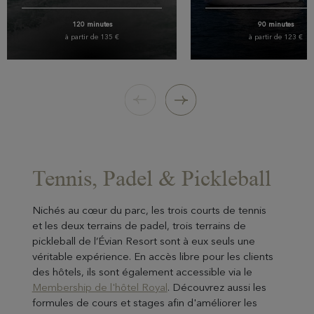
120 minutes
90 minutes
à partir de 135 €
à partir de 123 €
Parcours d'1h15 qui offre descente de
Voiliers de type quillard (équip
grande ambiance alternant rapides et
à 4 personnes + un skippe
portions plus calmes. En famille/entre
Après une prise en main du voil
amis : sensations, fous rire garantis.
les instructions de votre skipper
vous dans les vraies condition
régate.
20 minutes de transport
5 minutes de transport
Tennis, Padel & Pickleball
Nichés au cœur du parc, les trois courts de tennis
et les deux terrains de padel, trois terrains de
pickleball de l’Évian Resort sont à eux seuls une
véritable expérience. En accès libre pour les clients
des hôtels, ils sont également accessible via le
Membership de l'hôtel Royal
. Découvrez aussi les
formules de cours et stages afin d'améliorer les