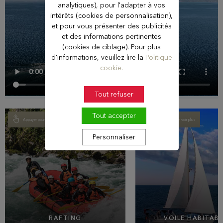
analytiques), pour l'adapter à vos
intérêts (cookies de personnalisation),
et pour vous présenter des publicités
et des informations pertinentes
(cookies de ciblage). Pour plus
d'informations, veuillez lire la
Politique
cookie.
Tout refuser
Tout accepter
Appuyer pour en voir plus
Appuyer pour en voir plus
Personnaliser
RAFTING
VOILE HABITAB