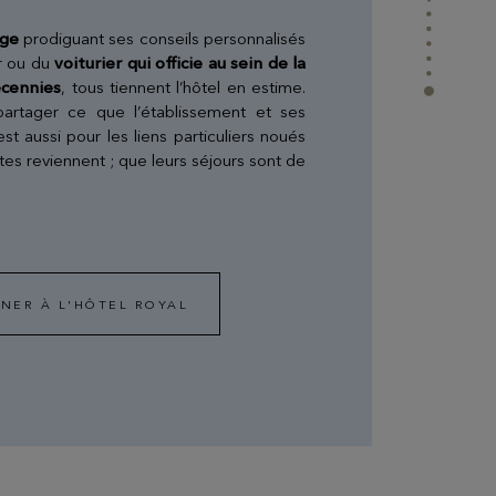
EN SAVOIR PLUS
rge
prodiguant ses conseils personnalisés
ir ou du
voiturier qui officie au sein de la
écennies
, tous tiennent l’hôtel en estime.
rtager ce que l’établissement et ses
’est aussi pour les liens particuliers noués
Evian Resort Events
tes reviennent ; que leurs séjours sont de
Un Resort entièrement privatisable entre lac et
montagnes, que ce soit pour fêter un événement
privé ou renforcer l'esprit d'équipe de vos
collaborateurs.
NER À L'HÔTEL ROYAL