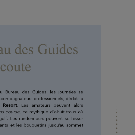
EVIAN RESORT EVENTS
au des Guides
écoute
Informations pratiques
Retrouvez toutes les informations utiles pour
rejoindre le resort ou nous contacter
u Bureau des Guides, les journées se
ccompagnateurs professionnels, dédiés à
n Resort
. Les amateurs peuvent alors
s course
, ce mythique dix-huit trous où
golf. Les randonneurs peuvent se hisser
yants et les bouquetins jusqu’au sommet