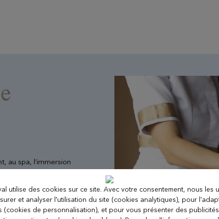
ce
ant, au spa, l’immersion
t tout son sens. Inspiré
e, l’evian®SPA est une
al utilise des cookies sur ce site. Avec votre consentement, nous les u
 l’eau jaillissent à
urer et analyser l'utilisation du site (cookies analytiques), pour l'adap
çu sur mesure pour la
ts (cookies de personnalisation), et pour vous présenter des publicités
oins et les mains d’or