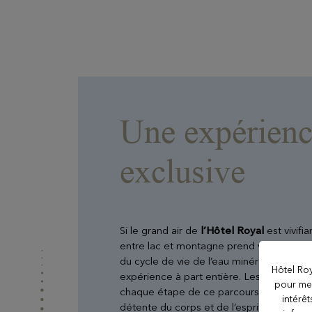
NOS ÉTABLISSEMENTS
Une expérien
Evian Resort
exclusive
Hôtel Ermitage
Hôtel La Verniaz
Si le grand air de
l’Hôtel Royal
est vivifi
entre lac et montagne prend véritablemen
du cycle de vie de l’eau minérale naturell
Hôtel Le Manoir
Hôtel Roy
expérience à part entière. Les bénéfices de
pour mes
chaque étape de ce parcours unique con
intérê
détente du corps et de l’esprit. Sous les s