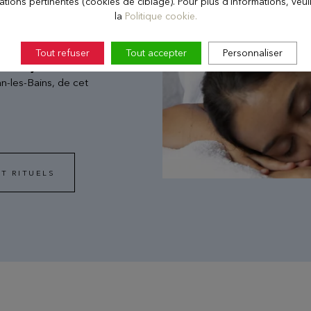
ations pertinentes (cookies de ciblage). Pour plus d'informations, veuill
 heures se suspendent.
la
Politique cookie.
qui ponctuent tout un
ilégiés entre une maman
Tout refuser
Tout accepter
Personnaliser
ôtel Royal
en matière de
ian-les-Bains, de cet
T RITUELS