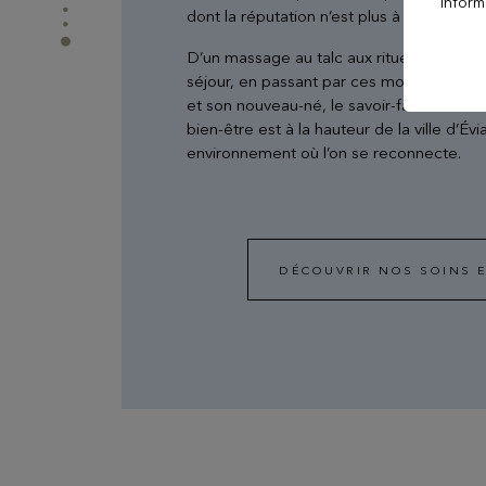
Evian Resort Golf Club
inform
dont la réputation n’est plus à faire, les
D’un massage au talc aux rituels de soin 
Le Casino
séjour, en passant par ces moments priv
et son nouveau-né, le savoir-faire de
l’H
bien-être est à la hauteur de la ville d’Év
Les Mélèzes
environnement où l’on se reconnecte.
Les Thermes evian®
DÉCOUVRIR NOS SOINS E
The Amundi Evian
Championship