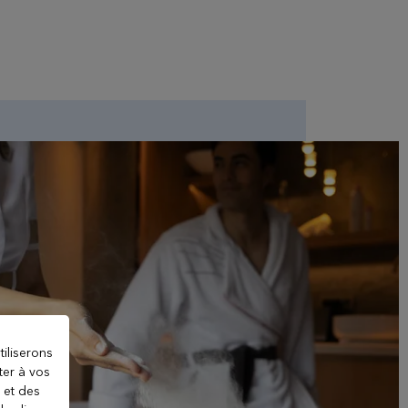
tiliserons
ter à vos
 et des