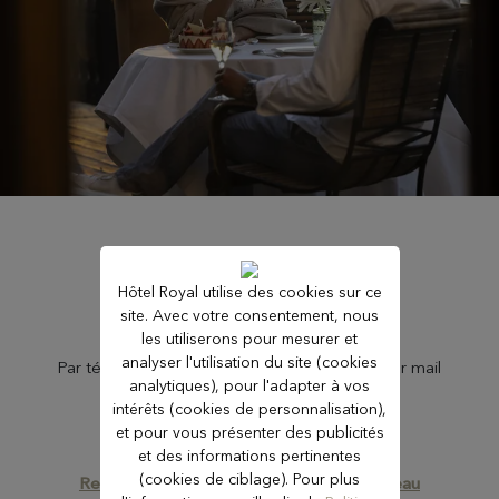
Hôtel Royal utilise des cookies sur ce
site. Avec votre consentement, nous
RESERVATIONS :
les utiliserons pour mesurer et
analyser l'utilisation du site (cookies
Par téléphone au +33 (0)4 50 26 50 50 ou par mail
analytiques), pour l'adapter à vos
à
reservation@evianresort.com
intérêts (cookies de personnalisation),
et pour vous présenter des publicités
et des informations pertinentes
(cookies de ciblage). Pour plus
Retrouvez également notre coffret cadeau