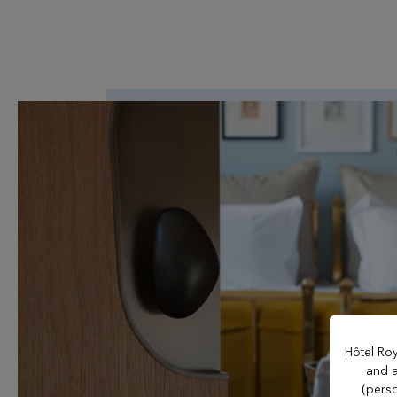
UNSERE EINRICHTUNGEN
Evian Resort
Hôtel Ermitage
Hôtel La Verniaz
Hôtel Roy
Evian Resort Golf Club
and a
(perso