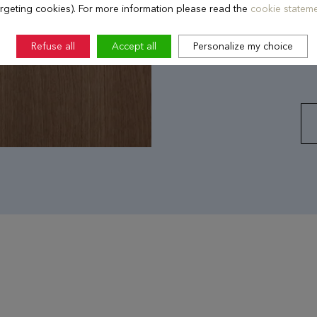
argeting cookies). For more information please read the
cookie stateme
auf den Tennisplätzen o
Sie die Ruhe und den 
Diskretion, Individua
Refuse all
Accept all
Personalize my choice
großgeschrieben.