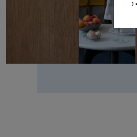
(t
Casino Evian
Les Mélèzes
Les Thermes evian®
The Amundi Evian
Championship