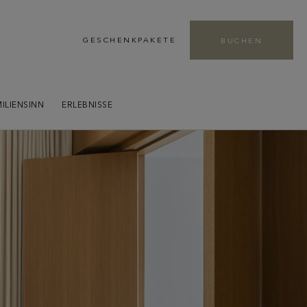
Leaders Club LHW
GESCHENKPAKETE
BUCHEN
Genießen Sie als Mitglied des Leaders Club
einzigartige Vorteile vor Ort – Mehr dazu
ILIENSINN
ERLEBNISSE