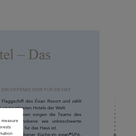
tel – Das
 EIN OFFENES OHR FÜR SIE HAT
 Flaggschiff des Évian Resort und zählt
 einzigartigsten Hotels der Welt.
chtigen Rahmen sorgen die Teams des
to measure
 ebenso gehobene wie unbeschwerte
erests
kteristisch für das Haus ist.
rmation
ts mit gehobener Küche,im evian®SPA,