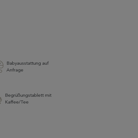
Babyausstattung auf
Anfrage
ENTDECKEN
Begrüßungstablett mit
Kaffee/Tee
Geschenkpakete
Wählen und personalisieren Sie Ihr
Geschenkpaket mit all Ihren Wünschen