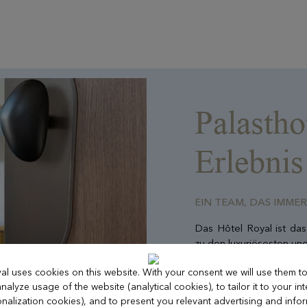
Palastho
Erlebnis
EIN TEAM, DAS IMMER
Das Hôtel Royal ist das
zu den luxuriösesten und
In diesem prestigeträ
al uses cookies on this website. With your consent we will use them 
Palasthotels für die
nalyze usage of the website (analytical cookies), to tailor it to your int
Atmosphäre, die so chara
nalization cookies), and to present you relevant advertising and info
Ob in seinen Restauran