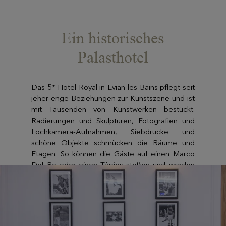
Ein historisches
Palasthotel
Das 5* Hotel Royal in Evian-les-Bains pflegt seit
jeher enge Beziehungen zur Kunstszene und ist
mit Tausenden von Kunstwerken bestückt.
Radierungen und Skulpturen, Fotografien und
Lochkamera-Aufnahmen, Siebdrucke und
schöne Objekte schmücken die Räume und
Etagen. So können die Gäste auf einen Marco
Del Re oder einen Tàpies stoßen und werden
von den Arbeiten von Alechinsky oder Christian
Poncet fasziniert sein. Ob Kunstliebhaber oder
nicht, jeder, der hierher kommt, tritt auf
natürliche Weise mit der Einrichtung in
Resonanz.