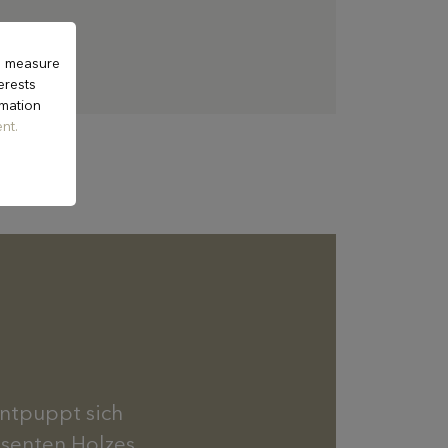
to measure
erests
rmation
nt.
ntpuppt sich
äsenten Holzes