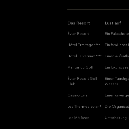
Das Resort
Lust auf
Évian Resort
Ein Palasthot
Hôtel Ermitage ****
Ein familiäres
Hôtel La Verniaz ****
Einen Aufenth
Manoir du Golf
Ein luxuriöse
Évian Resort Golf
Einen Tauchga
Club
Wasser
Casino Evian
Einen unverge
Les Thermes evian®
Die Organisat
Les Mélèzes
Unterhaltung