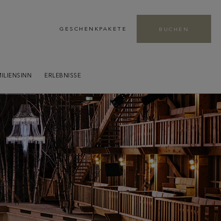
Leaders Club LHW
GESCHENKPAKETE
BUCHEN
Genießen Sie als Mitglied des Leaders Club
einzigartige Vorteile vor Ort – Mehr dazu
ILIENSINN
ERLEBNISSE