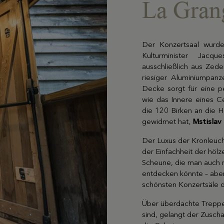
La Gran
Der Konzertsaal wurd
Kulturminister Jac
ausschließlich aus Zede
riesiger Aluminiumpanz
Decke sorgt für eine p
wie das Innere eines Ce
die 120 Birken an die H
gewidmet hat,
Mstislav
Der Luxus der Kronleucht
der Einfachheit der hölze
Scheune, die man auch r
entdecken könnte – aber
schönsten Konzertsäle d
Über überdachte Treppe
sind, gelangt der Zuscha