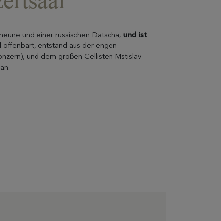
zertsaal
cheune und einer russischen Datscha,
und ist
d offenbart, entstand aus der engen
zern), und dem großen Cellisten Mstislav
an.
ENTDECKEN
Praktische Informationen