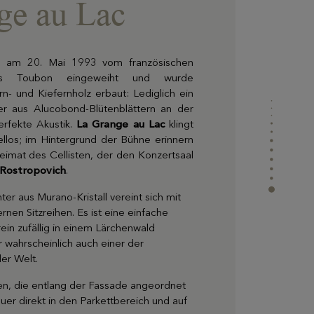
ge au Lac
Hier finden Sie alle nützlichen Informationen zur
Anreise zum Resort oder zur Kontaktaufnahme
mit uns
e am 20. Mai 1993 vom französischen
ques Toubon eingeweiht und wurde
rn- und Kiefernholz erbaut: Lediglich ein
er aus Alucobond-Blütenblättern an der
erfekte Akustik.
La Grange au Lac
klingt
llos; im Hintergrund der Bühne erinnern
eimat des Cellisten, der den Konzertsaal
 Rostropovich
.
er aus Murano-Kristall vereint sich mit
rnen Sitzreihen. Es ist eine einfache
ein zufällig in einem Lärchenwald
 wahrscheinlich auch einer der
er Welt.
n, die entlang der Fassade angeordnet
uer direkt in den Parkettbereich und auf