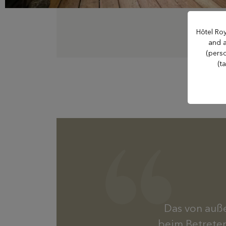
Hôtel La Verniaz
Hôtel Roy
Evian Resort Golf Club
and a
(perso
(t
Casino Evian
Les Mélèzes
Les Thermes evian®
The Amundi Evian
Championship
Das von auß
beim Betreten