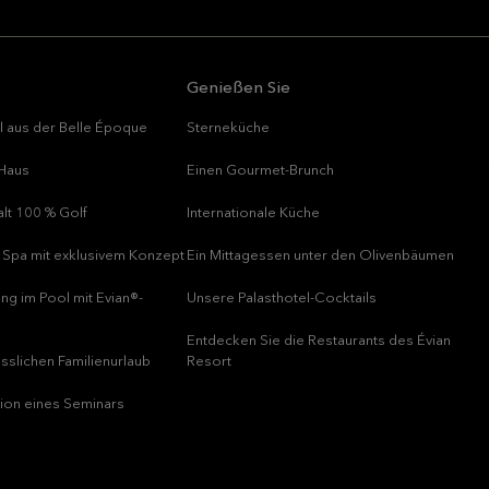
Genießen Sie
el aus der Belle Époque
Sterneküche
 Haus
Einen Gourmet-Brunch
alt 100 % Golf
Internationale Küche
s Spa mit exklusivem Konzept
Ein Mittagessen unter den Olivenbäumen
ng im Pool mit Evian®-
Unsere Palasthotel-Cocktails
Entdecken Sie die Restaurants des Évian
sslichen Familienurlaub
Resort
ion eines Seminars