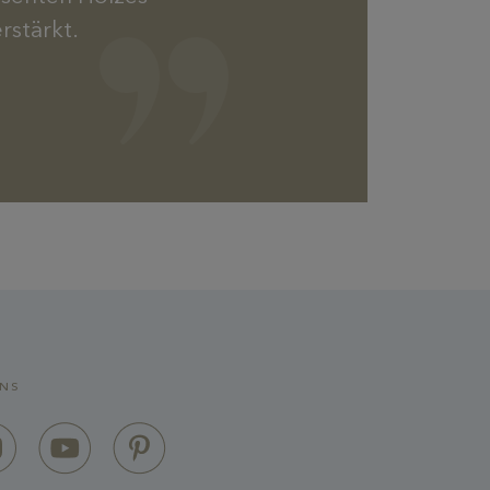
rstärkt.
ENTDECKEN
Geschenkpakete
UNS
Wählen und personalisieren Sie Ihr
Geschenkpaket mit all Ihren Wünschen