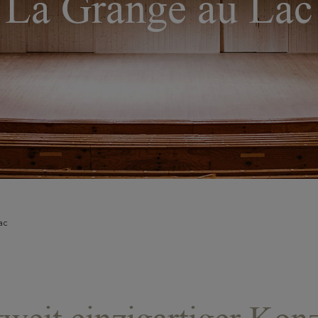
La Grange au Lac
ac