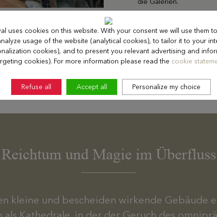
die Galerien.
al uses cookies on this website. With your consent we will use them 
nalyze usage of the website (analytical cookies), to tailor it to your int
nalization cookies), and to present you relevant advertising and info
argeting cookies). For more information please read the
cookie stateme
Refuse all
Accept all
Personalize my choice
Reichtum und Magie im Überfluss
en kleine und bescheiden wirkende Gebäude e
 als Kathedrale, in der der Geruch des omnipr