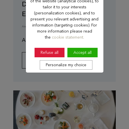
of the website (analytical cookies), to
Der Ausflug für kleine
tailor it to your interests
Entdecker x Bonpoint
(personalization cookies), and to
present you relevant advertising and
information (targeting cookies). For
Angebot ganzjährig verfügbar nach vorheriger
more information please read
the
cookie statement.
Ab 1607 €
Refuse all
Accept all
MEHR ERFAHREN
Personalize my choice